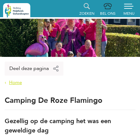
ZOEKEN
BEL ONS
MENU
Home
Aanvraag indienen
Gerealiseerde aanvragen
Deel deze pagina
Hulpfonds steunen
Home
Over ons
Camping De Roze Flamingo
Contact
Gezellig op de camping het was een
geweldige dag