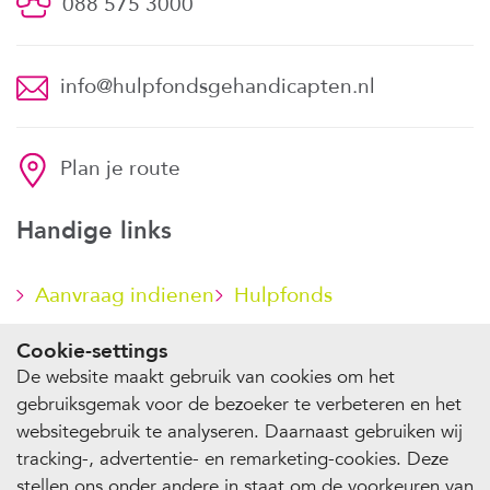
088 575 3000
info@hulpfondsgehandicapten.nl
Plan je route
Handige links
Aanvraag indienen
Hulpfonds
steunen
Cookie-settings
De website maakt gebruik van cookies om het
gebruiksgemak voor de bezoeker te verbeteren en het
websitegebruik te analyseren. Daarnaast gebruiken wij
© 2026 Stichting Hulpfonds Gehandicapten
tracking-, advertentie- en remarketing-cookies. Deze
Privacy
Cookie-instellingen
stellen ons onder andere in staat om de voorkeuren van