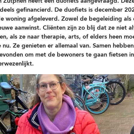
n Zutphen heeft een duofiets aangevraagd. Deze
deels gefinancierd. De duofiets is december 20
de woning afgeleverd. Zowel de begeleiding als
euwe aanwinst. Cliënten zijn zo blij dat ze niet a
en, als ze naar therapie, arts, of elders heen mo
 nu. Ze genieten er allemaal van. Samen hebben z
vonden om met de bewoners te gaan fietsen in d
rwezenlijkt.