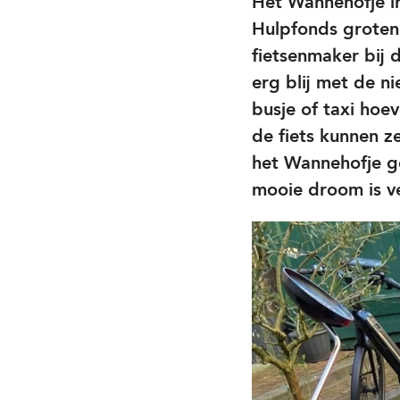
Het Wannehofje i
Hulpfonds groten
fietsenmaker bij 
erg blij met de ni
busje of taxi hoev
de fiets kunnen ze
het Wannehofje ge
mooie droom is ve