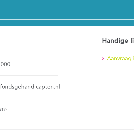
Handige l
Aanvraag 
3000
fondsgehandicapten.nl
ute