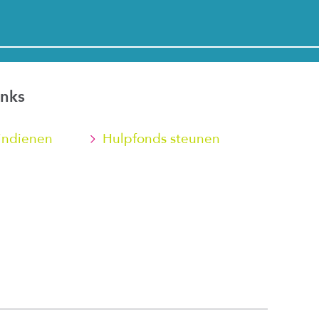
inks
indienen
Hulpfonds steunen