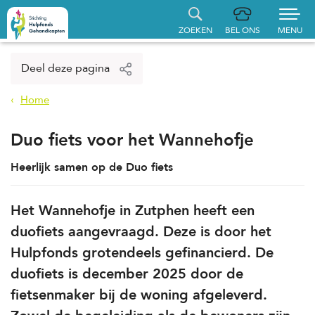
ZOEKEN
BEL ONS
MENU
Home
Deel deze pagina
Aanvraag indienen
Home
Gerealiseerde aanvragen
Duo fiets voor het Wannehofje
Hulpfonds steunen
Heerlijk samen op de Duo fiets
Over ons
Het Wannehofje in Zutphen heeft een
duofiets aangevraagd. Deze is door het
Contact
Hulpfonds grotendeels gefinancierd. De
duofiets is december 2025 door de
fietsenmaker bij de woning afgeleverd.