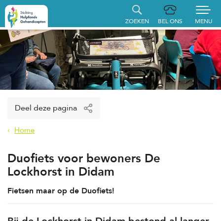
ZOEKEN
BEL ONS
MENU
Home
Aanvraag indienen
Gerealiseerde aanvragen
Deel deze pagina
Hulpfonds steunen
Home
Over ons
Duofiets voor bewoners De
Contact
Lockhorst in Didam
Fietsen maar op de Duofiets!