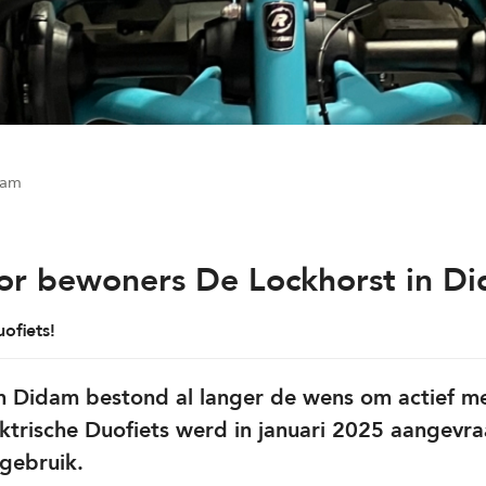
dam
oor bewoners De Lockhorst in D
ofiets!
in Didam bestond al langer de wens om actief m
trische Duofiets werd in januari 2025 aangevr
 gebruik.