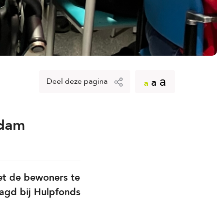
a
a
Deel deze pagina
a
idam
et de bewoners te
aagd bij Hulpfonds