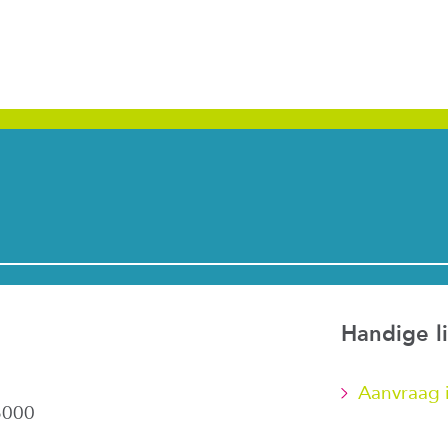
Handige l
Aanvraag 
3000