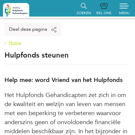
ZOEKEN
BEL ONS
MENU
Home
Deel deze pagina
Aanvraag indienen
Home
Hulpfonds steunen
Gerealiseerde aanvragen
Hulpfonds steunen
Help mee: word Vriend van het Hulpfonds
Over ons
Het Hulpfonds Gehandicapten zet zich in om
Contact
de kwaliteit en welzijn van leven van mensen
met een beperking te verbeteren waarvoor
anderszins geen of onvoldoende financiële
middelen beschikbaar zijn. In het bijzonder in