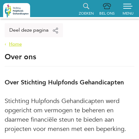
ZOEKEN
BEL ONS
MENU
Home
Deel deze pagina
Aanvraag indienen
Home
Over ons
Gerealiseerde aanvragen
Hulpfonds steunen
Over Stichting Hulpfonds Gehandicapten
Over ons
Stichting Hulpfonds Gehandicapten werd
Contact
opgericht om vermogen te beheren en
daarmee financiële steun te bieden aan
projecten voor mensen met een beperking.